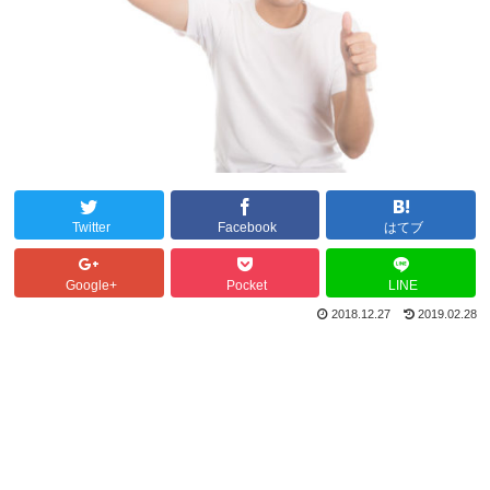
Twitter
Facebook
はてブ
Google+
Pocket
LINE
2018.12.27
2019.02.28